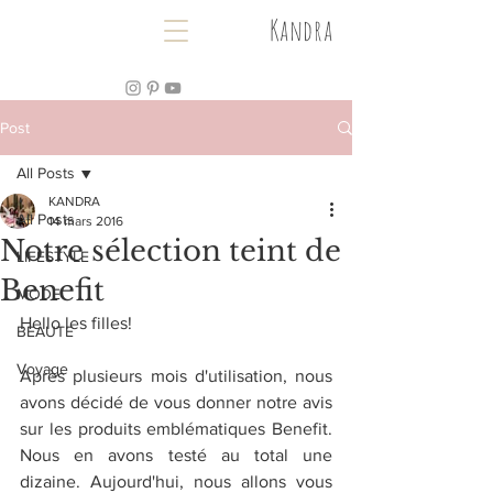
Kandra
Post
All Posts
KANDRA
All Posts
14 mars 2016
Notre sélection teint de
LIFESTYLE
Benefit
MODE
Hello les filles!
BEAUTE
Voyage
Après plusieurs mois d'utilisation, nous 
avons décidé de vous donner notre avis 
sur les produits emblématiques Benefit. 
Nous en avons testé au total une 
dizaine. Aujourd'hui, nous allons vous 