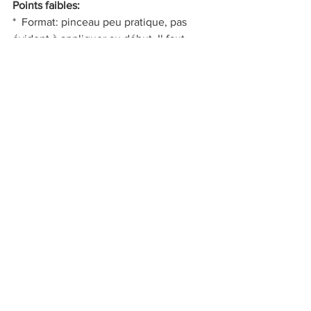
Points faibles:
*  Format: pinceau peu pratique, pas 
évident à appliquer au début. Il faut 
avoir la main légère.
*  Sèche vite: à appliquer rapidement
Où trouver ces produits?
À l'
INNO
Xoxo,
KANDRA
BEAUTE