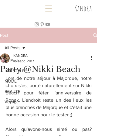
Kandra
Post
All Posts
KANDRA
All Posts
15 sept. 2017
Party @Nikki Beach
LIFESTYLE
Lors de notre séjour à Majorque, notre 
MODE
choix s'est porté naturellement sur Nikki 
BEAUTE
Beach pour fêter l'anniversaire de 
Ronak. L'endroit reste un des lieux les 
Voyage
plus branchés de Majorque et c'était une 
bonne occasion pour le tester ;)
Alors qu'avons-nous aimé ou pas? 