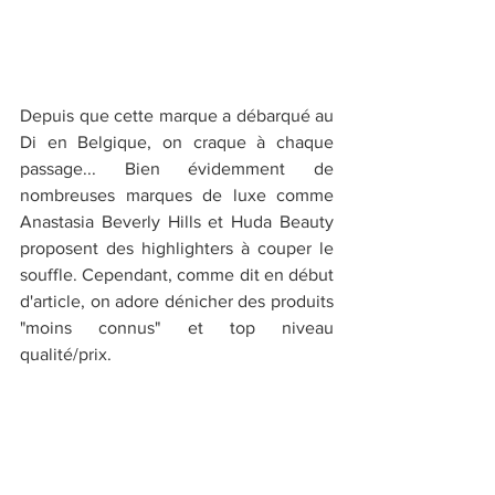
Depuis que cette marque a débarqué au 
Di en Belgique, on craque à chaque 
passage... Bien évidemment de 
nombreuses marques de luxe comme 
Anastasia Beverly Hills et Huda Beauty  
proposent des highlighters à couper le 
souffle. Cependant, comme dit en début 
d'article, on adore dénicher des produits 
"moins connus" et top niveau 
qualité/prix.
Elle n'a vraiment rien à envier aux plus 
grandes marques. L'intensité reste la 
même tout au long de la journée et elle 