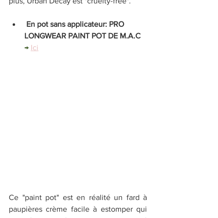
plus, Urban Decay est "cruelty-free".
 En pot sans applicateur: PRO 
LONGWEAR PAINT POT DE M.A.C 
→ 
Ici
Ce "paint pot" est en réalité un fard à 
paupières crème facile à estomper qui 