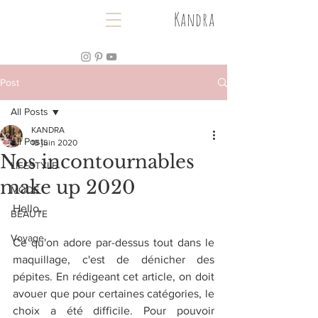
Kandra
Post
All Posts
KANDRA
All Posts
18 juin 2020
Nos incontournables
LIFESTYLE
make up 2020
MODE
Hello,
BEAUTE
Voyage
Ce qu'on adore par-dessus tout dans le 
maquillage, c'est de dénicher des 
pépites. En rédigeant cet article, on doit 
avouer que pour certaines catégories, le 
choix a été difficile. Pour pouvoir 