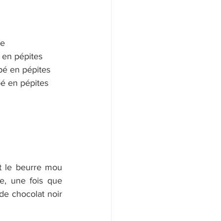
ue
 en pépites
pé en pépites
é en pépites
1. Mélanger  les 2 sucres et le beurre mou 
te, une fois que 
de chocolat noir 