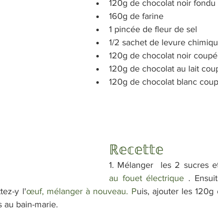
120g de chocolat noir fondu
160g de farine
1 pincée de fleur de sel
1/2 sachet de levure chimiq
120g de chocolat noir coupé
120g de chocolat au lait cou
120g de chocolat blanc coup
ℝ𝕖𝕔𝕖𝕥𝕥𝕖
au fouet électrique 
. Ensui
ez-y l'
œuf, mélanger à nouveau. P
uis, ajouter les 120g 
 au bain-marie.