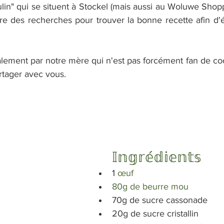
in" qui se situent à Stockel (mais aussi au Woluwe Shopp
e des recherches pour trouver la bonne recette afin d'év
alement par notre mère qui n'est pas forcément fan de coo
rtager avec vous.
𝕀𝕟𝕘𝕣𝕖́𝕕𝕚𝕖𝕟𝕥𝕤
1 
œuf
80g de beurre mou
70g de sucre cassonade
20g de sucre cristallin