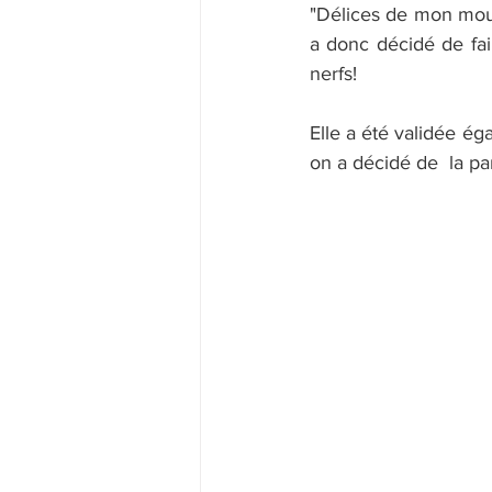
"Délices de mon moul
a donc décidé de fair
nerfs!   
Elle a été validée ég
on a décidé de  la pa