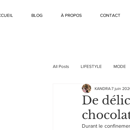
CCUEIL
BLOG
À PROPOS
CONTACT
All Posts
LIFESTYLE
MODE
KANDRA
7 juin 20
De délic
chocola
Durant le confinemen