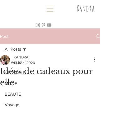
Kandra
Post
All Posts
KANDRA
All Posts
13 déc. 2020
Idées de cadeaux pour
LIFESTYLE
elle
MODE
BEAUTE
Voyage