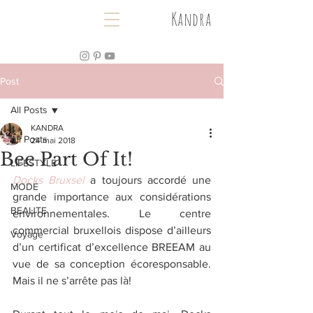
Kandra
Post
All Posts
KANDRA
All Posts
24 mai 2018
Bee Part Of It!
LIFESTYLE
Docks Bruxsel
 a toujours accordé une 
MODE
grande importance aux considérations 
BEAUTE
environnementales. Le centre 
commercial bruxellois dispose d’ailleurs 
Voyage
d’un certificat d’excellence BREEAM au 
vue de sa conception écoresponsable. 
Mais il ne s’arrête pas là! 